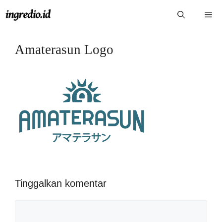
Langsung
Me
ke
isi
Amaterasun Logo
Tinggalkan komentar
Komentar