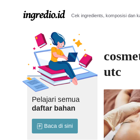
Langsung
ke
Cek ingredients, komposisi dan 
isi
cosmet
utc
Pelajari semua
daftar bahan
Baca di sini