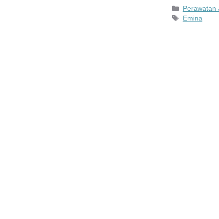
Kategori
Perawatan 
Tag
Emina