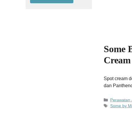
Some B
Cream
Spot cream d
dan Pantheno
Kategori
Perawatan 
Tag
Some by M