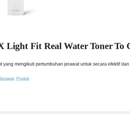
Light Fit Real Water Toner To
nt yang mengikuti pertumbuhan jerawat untuk secara efektif da
Jerawat
,
Produk
 Developed by
vriske
|
Kebijakan Privasi
|
Tentang Kami
|
Affiliate Di