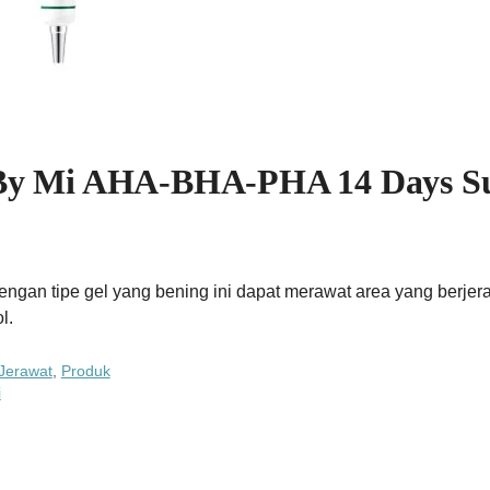
y Mi AHA-BHA-PHA 14 Days Supe
engan tipe gel yang bening ini dapat merawat area yang ber
l.
Jerawat
,
Produk
i