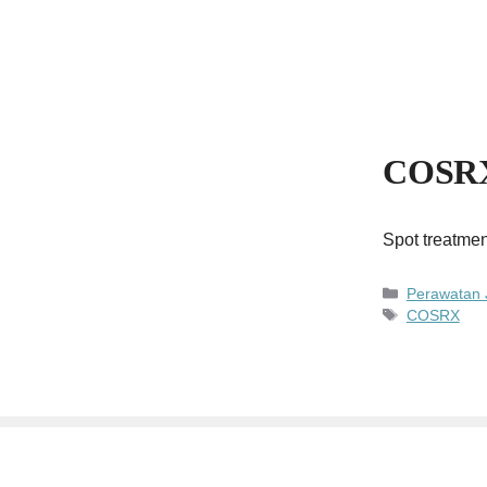
COSRX 
Spot treatme
Kategori
Perawatan 
Tag
COSRX
2026 ©