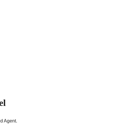
el
d Agent.