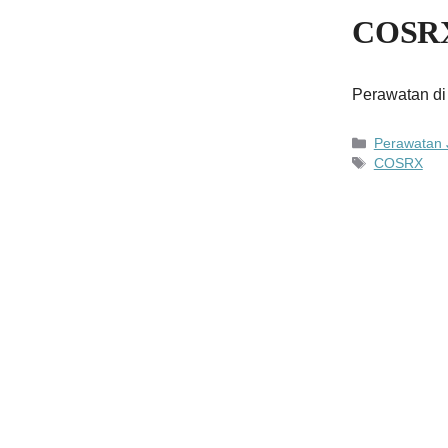
COSRX
Perawatan di 
Kategori
Perawatan 
Tag
COSRX