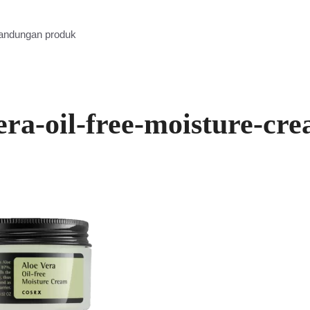
kandungan produk
era-oil-free-moisture-cr