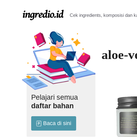
Langsung
ke
Cek ingredients, komposisi dan 
isi
aloe-v
Pelajari semua
daftar bahan
Baca di sini