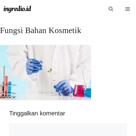
Langsung
Me
ke
isi
Fungsi Bahan Kosmetik
Tinggalkan komentar
Komentar