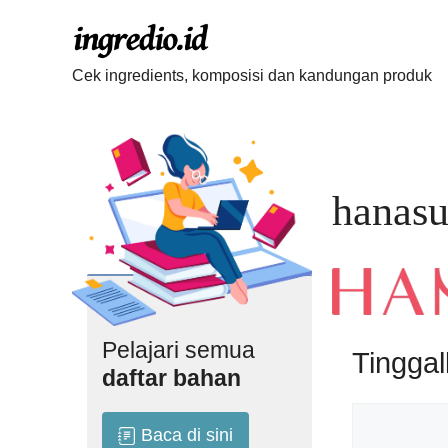
Langsung
ke
isi
Cek ingredients, komposisi dan kandungan produk
hanasu
Pelajari semua
Tingga
daftar bahan
Komentar
Baca di sini