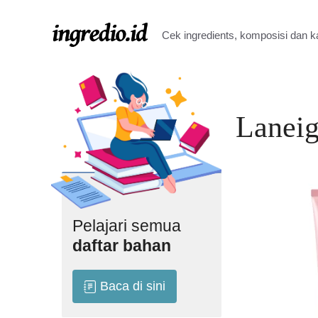
Langsung
ke
Cek ingredients, komposisi dan 
isi
Laneig
Pelajari semua
daftar bahan
Baca di sini