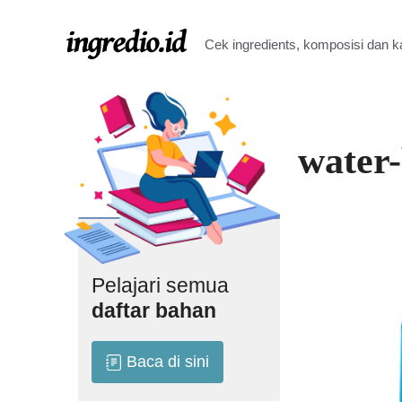
Langsung
ke
Cek ingredients, komposisi dan 
isi
water
Pelajari semua
daftar bahan
Baca di sini