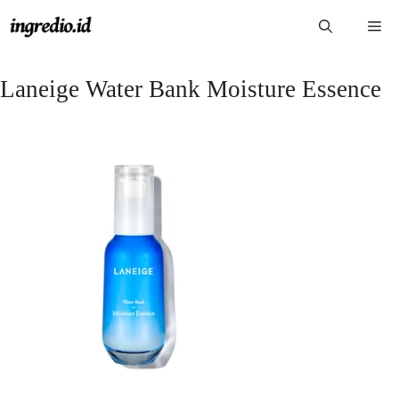
Langsung
Me
ke
isi
Laneige Water Bank Moisture Essence