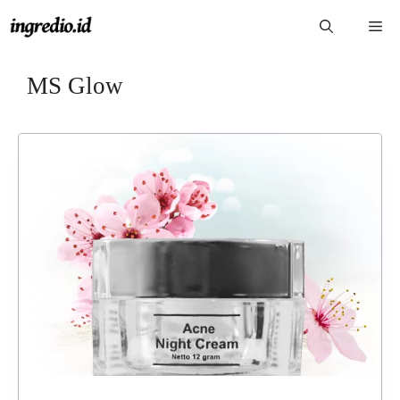
Langsung
Me
ke
isi
MS Glow