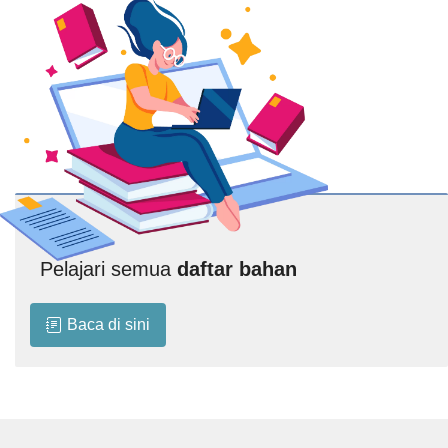
Pelajari semua
daftar bahan
Baca di sini