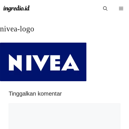
Langsung
Me
ke
isi
nivea-logo
Tinggalkan komentar
Komentar