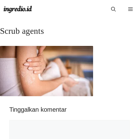
Langsung
Me
ke
isi
Scrub agents
Tinggalkan komentar
Komentar