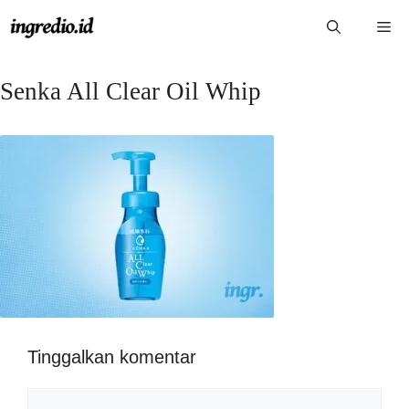
Langsung
Me
ke
isi
Senka All Clear Oil Whip
Tinggalkan komentar
Komentar