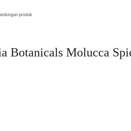
kandungan produk
ia Botanicals Molucca Spi