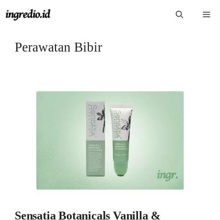
Langsung
Me
ke
isi
Perawatan Bibir
Sensatia Botanicals Vanilla &