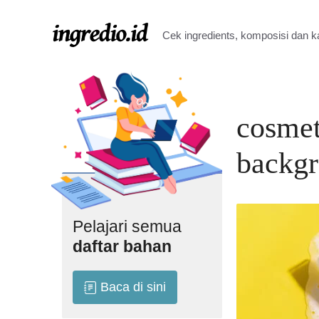
Langsung
ke
Cek ingredients, komposisi dan 
isi
cosmet
backgr
Pelajari semua
daftar bahan
Baca di sini