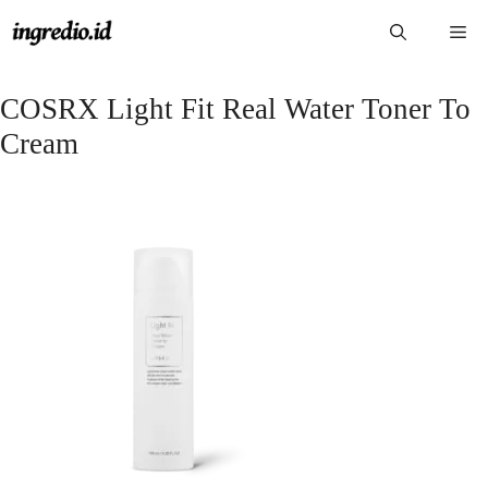
Langsung
Me
ke
isi
COSRX Light Fit Real Water Toner To
Cream