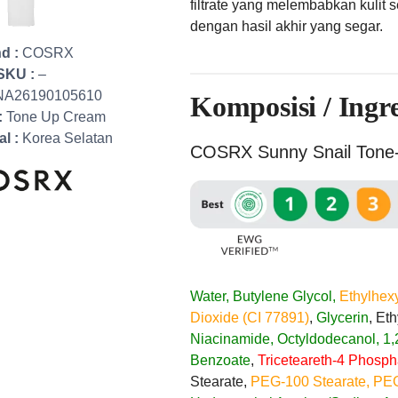
filtrate yang melembabkan kulit 
dengan hasil akhir yang segar.
d :
COSRX
SKU :
–
NA26190105610
Komposisi / Ingr
:
Tone Up Cream
al :
Korea Selatan
COSRX Sunny Snail Tone
Water, Butylene Glycol,
Ethylhex
Dioxide (CI 77891)
,
Glycerin
, Et
Niacinamide, Octyldodecanol, 1
Benzoate
,
Triceteareth-4 Phosph
Stearate,
PEG-100 Stearate, PEG