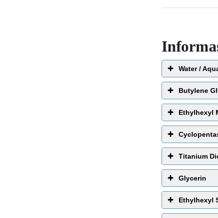
Informa
Water / Aqu
EWG 
Butylene Gl
Ethylhexyl
Cyclopenta
Titanium Di
Glycerin
melembabkan
Ethylhexyl 