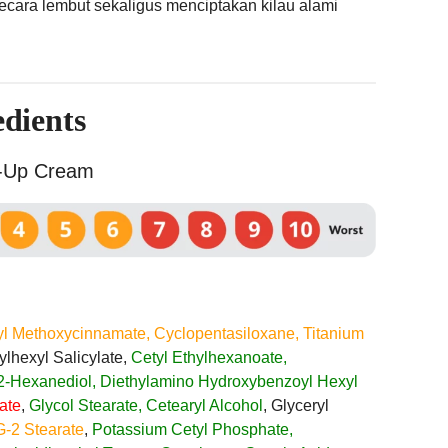
secara lembut sekaligus menciptakan kilau alami
edients
-Up Cream
yl Methoxycinnamate, Cyclopentasiloxane, Titanium
hylhexyl Salicylate,
Cetyl Ethylhexanoate,
,2-Hexanediol, Diethylamino Hydroxybenzoyl Hexyl
ate
,
Glycol Stearate, Cetearyl Alcohol
, Glyceryl
-2 Stearate
,
Potassium Cetyl Phosphate,