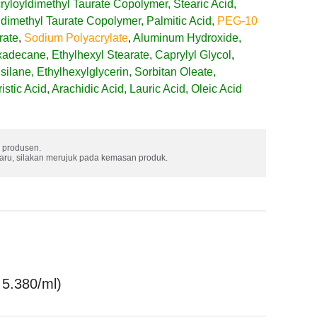
yloyldimethyl Taurate Copolymer, Stearic Acid,
dimethyl Taurate Copolymer, Palmitic Acid,
PEG-10
rate
,
Sodium Polyacrylate
,
Aluminum Hydroxide,
xadecane, Ethylhexyl Stearate, Caprylyl Glycol
,
silane, Ethylhexylglycerin, Sorbitan Oleate,
tic Acid, Arachidic Acid, Lauric Acid, Oleic Acid
produsen. 

baru, silakan merujuk pada kemasan produk.
n
 5.380/ml)