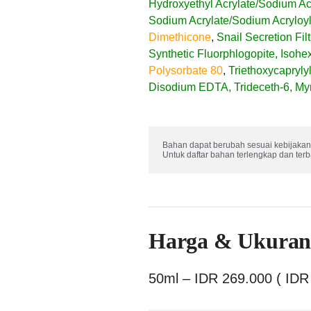
Hydroxyethyl Acrylate/Sodium Acr
Sodium Acrylate/Sodium Acryloyl
Dimethicone
,
Snail Secretion Filt
Synthetic Fluorphlogopite, Isohe
Polysorbate 80
,
Triethoxycaprylyl
Disodium EDTA, Trideceth-6, Myris
Bahan dapat berubah sesuai kebijakan 
Untuk daftar bahan terlengkap dan ter
Harga & Ukura
50ml – IDR 269.000 ( IDR