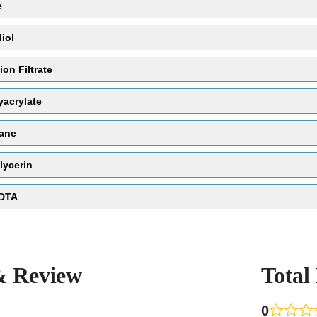
e
iol
ion Filtrate
yacrylate
ane
lycerin
EDTA
& Review
Total
0