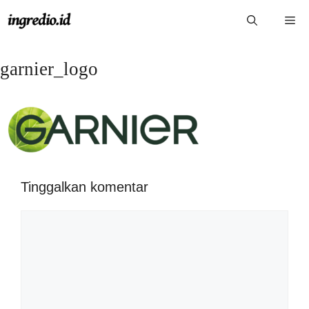
Langsung
Me
ke
isi
garnier_logo
Tinggalkan komentar
Komentar