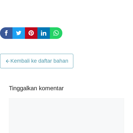
Kembali ke daftar bahan
Tinggalkan komentar
Komentar