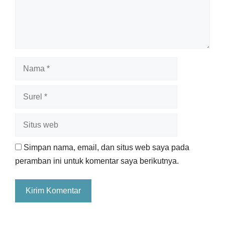
Nama
Surel
Situs
web
Simpan nama, email, dan situs web saya pada
peramban ini untuk komentar saya berikutnya.