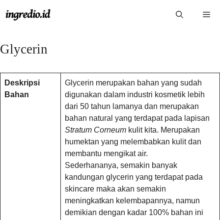
Langsung
Me
ke
isi
Glycerin
Deskripsi
Glycerin merupakan bahan yang sudah
Bahan
digunakan dalam industri kosmetik lebih
dari 50 tahun lamanya dan merupakan
bahan natural yang terdapat pada lapisan
Stratum Corneum
kulit kita. Merupakan
humektan yang melembabkan kulit dan
membantu mengikat air.
Sederhananya, semakin banyak
kandungan glycerin yang terdapat pada
skincare maka akan semakin
meningkatkan kelembapannya, namun
demikian dengan kadar 100% bahan ini