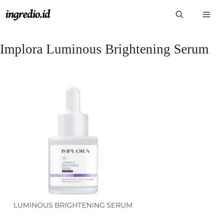
Langsung
Me
ke
isi
Implora Luminous Brightening Serum