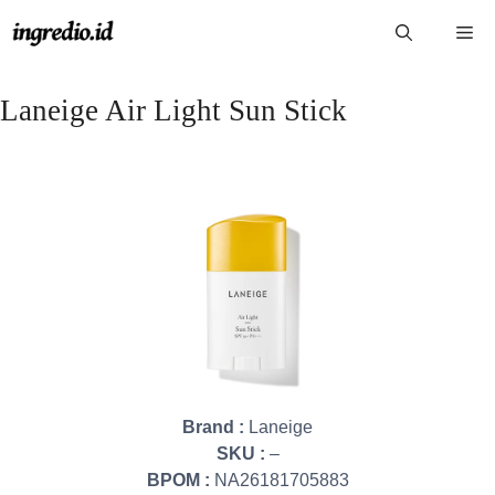
Langsung
Me
ke
isi
Laneige Air Light Sun Stick
Brand :
Laneige
SKU :
–
BPOM :
NA26181705883