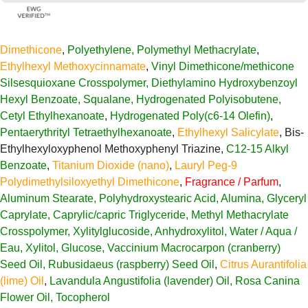
Dimethicone
,
Polyethylene, Polymethyl Methacrylate
,
Ethylhexyl Methoxycinnamate
,
Vinyl Dimethicone/methicone
Silsesquioxane Crosspolymer, Diethylamino Hydroxybenzoyl
Hexyl Benzoate, Squalane, Hydrogenated Polyisobutene,
Cetyl Ethylhexanoate
,
Hydrogenated Poly(c6-14 Olefin)
,
Pentaerythrityl Tetraethylhexanoate
,
Ethylhexyl Salicylate
, Bis-
Ethylhexyloxyphenol Methoxyphenyl Triazine,
C12-15 Alkyl
Benzoate
,
Titanium Dioxide (nano)
,
Lauryl Peg-9
Polydimethylsiloxyethyl Dimethicone
,
Fragrance / Parfum
,
Aluminum Stearate, Polyhydroxystearic Acid, Alumina, Glyceryl
Caprylate, Caprylic/capric Triglyceride, Methyl Methacrylate
Crosspolymer, Xylitylglucoside, Anhydroxylitol, Water / Aqua /
Eau, Xylitol, Glucose, Vaccinium Macrocarpon (cranberry)
Seed Oil, Rubusidaeus (raspberry) Seed Oil
,
Citrus Aurantifolia
(lime) Oil
,
Lavandula Angustifolia (lavender) Oil, Rosa Canina
Flower Oil, Tocopherol