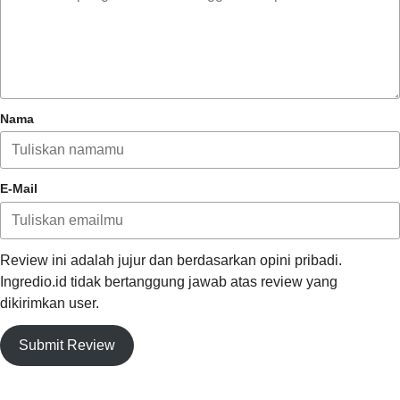
produk tetap stabil dari waktu ke waktu.i yang dikumpulkan
lebah untuk membangun sarangnya.
Fungsi :
Pelarut
Nama
E-Mail
Review ini adalah jujur dan berdasarkan opini pribadi.
Ingredio.id tidak bertanggung jawab atas review yang
dikirimkan user.
Submit Review