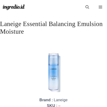
Langsung
Me
ke
isi
Laneige Essential Balancing Emulsion
Moisture
Brand :
Laneige
SKU :
–