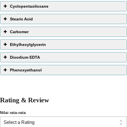
produk tetap stabil dari waktu ke waktu.i yang dikumpulkan
Cyclopentasiloxane
lebah untuk membangun sarangnya.
Stearic Acid
Fungsi :
Pelarut
Carbomer
Ethylhexylglycerin
Disodium EDTA
Phenoxyethanol
Rating & Review
Nilai rata-rata