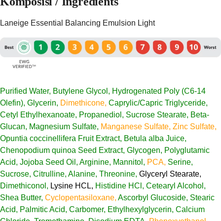
Komposisi / Ingredients
Laneige Essential Balancing Emulsion Light
Purified Water, Butylene Glycol, Hydrogenated Poly (C6-14
Olefin), Glycerin,
Dimethicone,
Caprylic/Capric Triglyceride,
Cetyl Ethylhexanoate, Propanediol, Sucrose Stearate, Beta-
Glucan, Magnesium Sulfate,
Manganese Sulfate, Zinc Sulfate,
Opuntia coccinellifera Fruit Extract, Betula alba Juice,
Chenopodium quinoa Seed Extract, Glycogen, Polyglutamic
Acid, Jojoba Seed Oil, Arginine, Mannitol,
PCA,
Serine,
Sucrose, Citrulline, Alanine, Threonine,
Glyceryl Stearate,
Dimethiconol,
Lysine HCL,
Histidine HCl, Cetearyl Alcohol,
Shea Butter,
Cyclopentasiloxane,
Ascorbyl Glucoside, Stearic
Acid, Palmitic Acid, Carbomer, Ethylhexylglycerin, Calcium