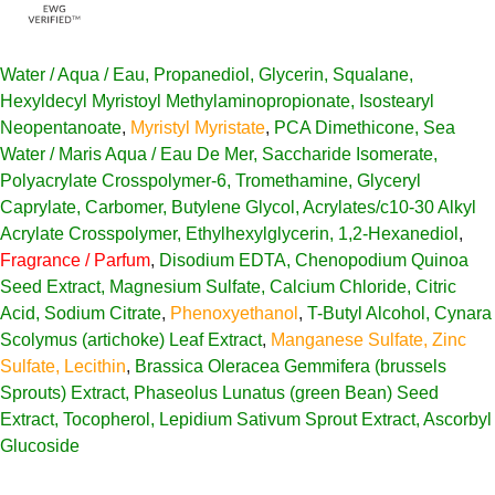
Water / Aqua / Eau, Propanediol, Glycerin, Squalane,
Hexyldecyl Myristoyl Methylaminopropionate, Isostearyl
Neopentanoate
,
Myristyl Myristate
,
PCA Dimethicone, Sea
Water / Maris Aqua / Eau De Mer, Saccharide Isomerate,
Polyacrylate Crosspolymer-6, Tromethamine, Glyceryl
Caprylate, Carbomer, Butylene Glycol, Acrylates/c10-30 Alkyl
Acrylate Crosspolymer, Ethylhexylglycerin, 1,2-Hexanediol
,
Fragrance / Parfum
,
Disodium EDTA, Chenopodium Quinoa
Seed Extract, Magnesium Sulfate, Calcium Chloride, Citric
Acid, Sodium Citrate
,
Phenoxyethanol
,
T-Butyl Alcohol, Cynara
Scolymus (artichoke) Leaf Extract
,
Manganese Sulfate, Zinc
Sulfate, Lecithin
,
Brassica Oleracea Gemmifera (brussels
Sprouts) Extract, Phaseolus Lunatus (green Bean) Seed
Extract, Tocopherol, Lepidium Sativum Sprout Extract, Ascorbyl
Glucoside