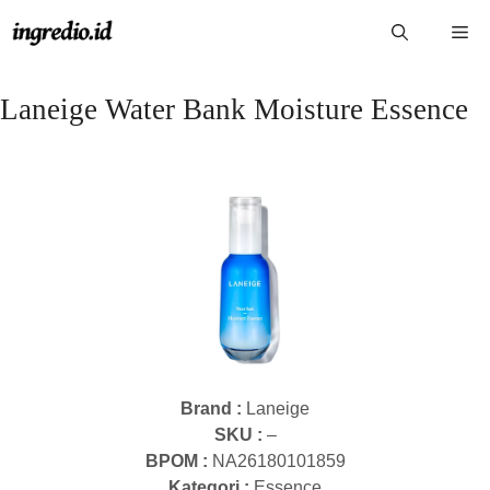
Langsung
Me
ke
isi
Laneige Water Bank Moisture Essence
Brand :
Laneige
SKU :
–
BPOM :
NA26180101859
Kategori :
Essence