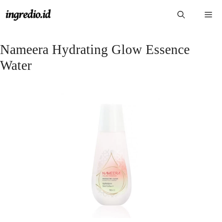
Langsung
Me
ke
isi
Nameera Hydrating Glow Essence
Water