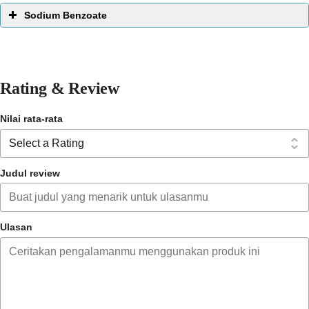
produk tetap stabil dari waktu ke waktu.i yang dikumpulkan
Sodium Benzoate
lebah untuk membangun sarangnya.
Fungsi :
Pelarut
Rating & Review
Nilai rata-rata
Judul review
Ulasan