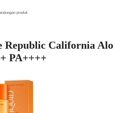
kandungan produk
 Republic California Al
+ PA++++