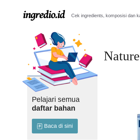
Langsung
ke
Cek ingredients, komposisi dan 
isi
Natur
Pelajari semua
daftar bahan
Baca di sini