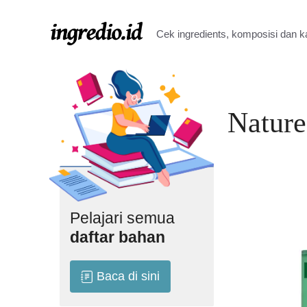
Langsung
ke
Cek ingredients, komposisi dan 
isi
Nature
Pelajari semua
daftar bahan
Baca di sini