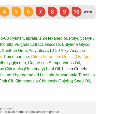
co-Caprylate/Caprate, 1,2-Hexanediol, Polyglyceryl-3
hlorella Vulgaris Extract, Glucose, Butylene Glycol,
, Xanthan Gum, Acrylates/C10-30 Alkyl Acrylate
e,
Tromethamine,
Citrus Aurantium Dulcis (Orange)
hylhexylglycerin, Cupressus Sempervirens Oil,
s Officinalis (Rosemary) Leaf Oil,
Litsea Cubeba
mitate, Hydrogenated Lecithin, Macadamia Ternifolia
Fruit Oil, Simmondsia Chinensis (Jojoba) Seed Oil,
produsen. 

aru, silakan merujuk pada kemasan produk.