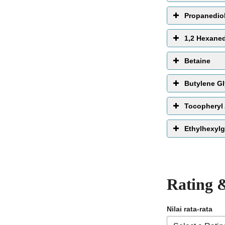
Propanedio
1,2 Hexaned
Betaine
Butylene Gl
Tocopheryl 
Ethylhexylg
melembabkan
Rating 
Nilai rata-rata