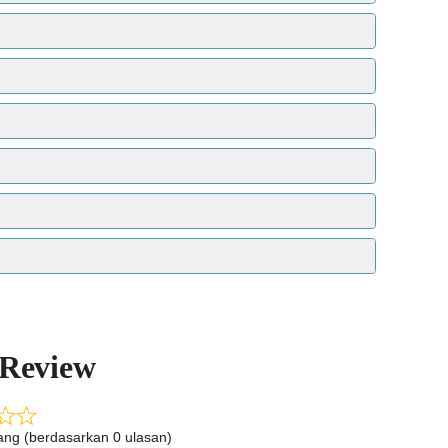
sa larut dalam minyak.
telah dimurnikan dan dideionisasi (artinya hampir
Hal ini dapat membuat produk tetap stabil dari
ntuk membangun sarangnya.
 Review
tang (berdasarkan 0 ulasan)