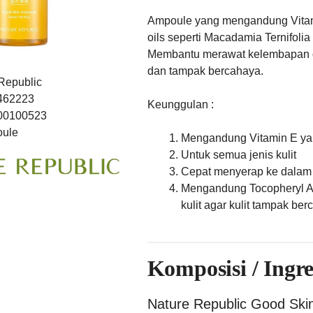
Ampoule yang mengandung Vitamin
oils seperti Macadamia Ternifolia
Membantu merawat kelembapan da
dan tampak bercahaya.
Republic
462223
Keunggulan :
00100523
ule
Mengandung Vitamin E ya
Untuk semua jenis kulit
Cepat menyerap ke dalam k
Mengandung Tocopheryl Ac
kulit agar kulit tampak be
Komposisi / Ingre
Nature Republic Good Ski