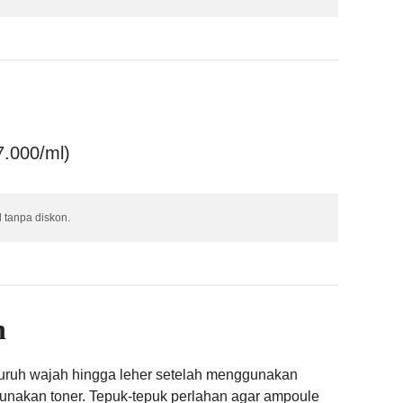
7.000/ml)
 tanpa diskon.
n
luruh wajah hingga leher setelah menggunakan
akan toner. Tepuk-tepuk perlahan agar ampoule