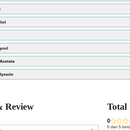
1
Merupakan pelarut untuk bahan yang tidak bi
l
Air yang digunakan dalam kosmetik biasanya 
iol
semua ion mineral di dalamnya dihilangkan). 
waktu ke waktu.i yang dikumpulkan lebah u
Fungsi :
Pelarut
ycol
Acetate
lycerin
memperbaiki tekstur kulit
antiseptik
& Review
Total
0
0 dari 5 bin