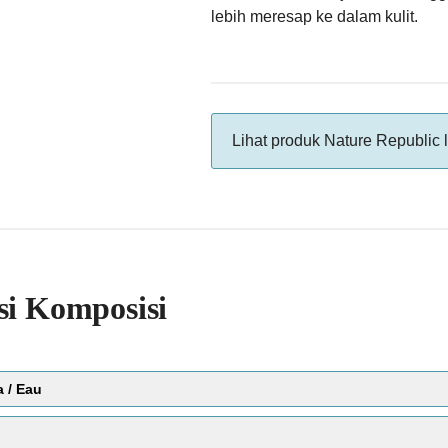
lebih meresap ke dalam kulit.
Lihat produk Nature Republic 
si Komposisi
a / Eau
Score:
Bahan perawatan kulit yang paling umum dar
daftar bahan, artinya merupakan kandungan 