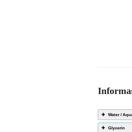
Informa
Water / Aqu
EWG 
Glycerin