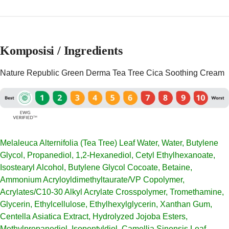
Komposisi / Ingredients
Nature Republic Green Derma Tea Tree Cica Soothing Cream
Melaleuca Alternifolia (Tea Tree) Leaf Water, Water, Butylene
Glycol, Propanediol, 1,2-Hexanediol, Cetyl Ethylhexanoate,
Isostearyl Alcohol, Butylene Glycol Cocoate, Betaine,
Ammonium Acryloyldimethyltaurate/VP Copolymer,
Acrylates/C10-30 Alkyl Acrylate Crosspolymer, Tromethamine,
Glycerin, Ethylcellulose, Ethylhexylglycerin, Xanthan Gum,
Centella Asiatica Extract, Hydrolyzed Jojoba Esters,
Methylpropanediol, Isopentyldiol, Camellia Sinensis Leaf