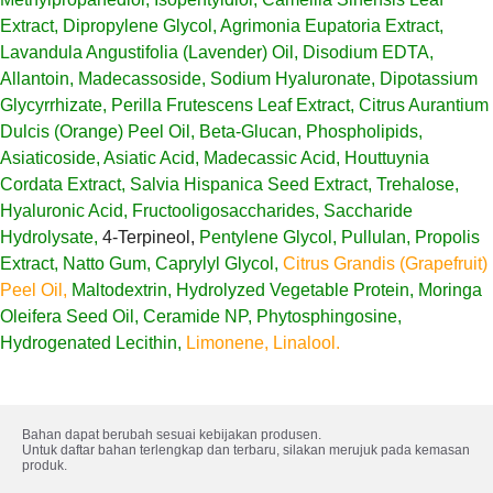
Extract, Dipropylene Glycol, Agrimonia Eupatoria Extract,
Lavandula Angustifolia (Lavender) Oil, Disodium EDTA,
Allantoin, Madecassoside, Sodium Hyaluronate, Dipotassium
Glycyrrhizate, Perilla Frutescens Leaf Extract, Citrus Aurantium
Dulcis (Orange) Peel Oil, Beta-Glucan, Phospholipids,
Asiaticoside, Asiatic Acid, Madecassic Acid, Houttuynia
Cordata Extract, Salvia Hispanica Seed Extract, Trehalose,
Hyaluronic Acid, Fructooligosaccharides, Saccharide
Hydrolysate,
4-Terpineol,
Pentylene Glycol, Pullulan, Propolis
Extract, Natto Gum, Caprylyl Glycol,
Citrus Grandis (Grapefruit)
Peel Oil,
Maltodextrin, Hydrolyzed Vegetable Protein, Moringa
Oleifera Seed Oil, Ceramide NP, Phytosphingosine,
Hydrogenated Lecithin,
Limonene, Linalool.
Bahan dapat berubah sesuai kebijakan produsen. 

Untuk daftar bahan terlengkap dan terbaru, silakan merujuk pada kemasan 
produk.