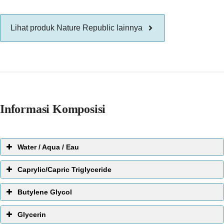
Lihat produk Nature Republic lainnya
Informasi Komposisi
Water / Aqua / Eau
EWG Score:
1
Caprylic/Capric Triglyceride
Butylene Glycol
Glycerin
Bahan perawatan kulit yang paling umum dari semuanya.