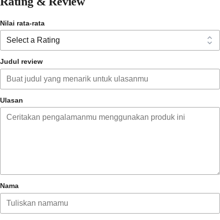
Rating & Review
Nilai rata-rata
melembabkan
memperbaiki tekstur kulit
antiseptik
Judul review
Ulasan
Nama