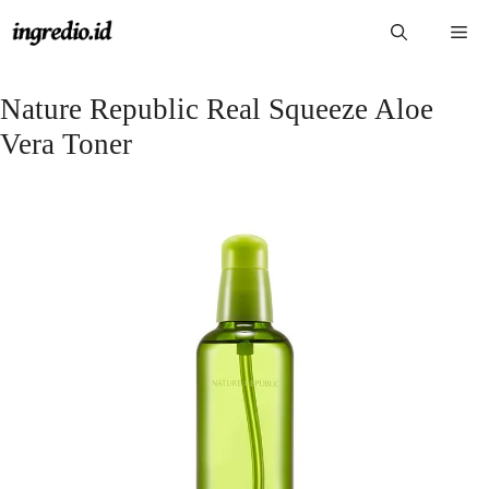
Langsung
Me
ke
isi
Nature Republic Real Squeeze Aloe
Vera Toner