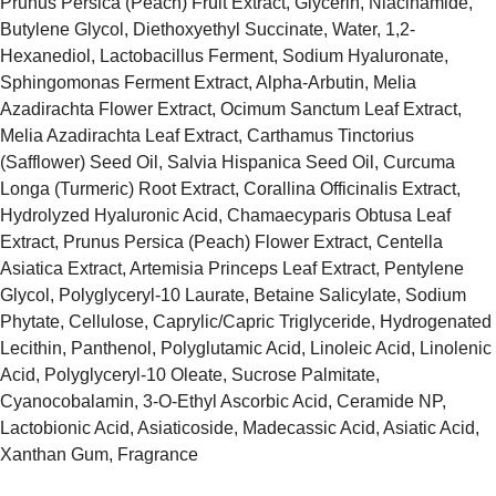
Prunus Persica (Peach) Fruit Extract, Glycerin, Niacinamide,
Butylene Glycol, Diethoxyethyl Succinate, Water, 1,2-
Hexanediol, Lactobacillus Ferment, Sodium Hyaluronate,
Sphingomonas Ferment Extract, Alpha-Arbutin, Melia
Azadirachta Flower Extract, Ocimum Sanctum Leaf Extract,
Melia Azadirachta Leaf Extract, Carthamus Tinctorius
(Safflower) Seed Oil, Salvia Hispanica Seed Oil, Curcuma
Longa (Turmeric) Root Extract, Corallina Officinalis Extract,
Hydrolyzed Hyaluronic Acid, Chamaecyparis Obtusa Leaf
Extract, Prunus Persica (Peach) Flower Extract, Centella
Asiatica Extract, Artemisia Princeps Leaf Extract, Pentylene
Glycol, Polyglyceryl-10 Laurate, Betaine Salicylate, Sodium
Phytate, Cellulose, Caprylic/Capric Triglyceride, Hydrogenated
Lecithin, Panthenol, Polyglutamic Acid, Linoleic Acid, Linolenic
Acid, Polyglyceryl-10 Oleate, Sucrose Palmitate,
Cyanocobalamin, 3-O-Ethyl Ascorbic Acid, Ceramide NP,
Lactobionic Acid, Asiaticoside, Madecassic Acid, Asiatic Acid,
Xanthan Gum, Fragrance