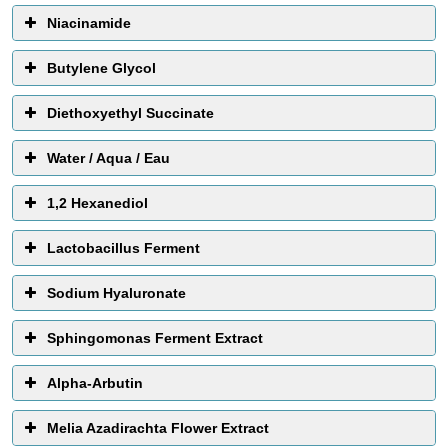
Niacinamide
Butylene Glycol
Diethoxyethyl Succinate
Water / Aqua / Eau
EWG Score:
1
1,2 Hexanediol
Lactobacillus Ferment
Sodium Hyaluronate
Bahan perawatan kulit yang paling umum dari
semuanya. Biasanya terdapat di tempat pertama daftar
melembabkan
memperbaiki tekstur kulit
antiseptik
Sphingomonas Ferment Extract
bahan, artinya merupakan kandungan dominan dari
komposisi pembentuk produk. Merupakan pelarut untuk
Alpha-Arbutin
bahan yang tidak bisa larut dalam minyak.
Melia Azadirachta Flower Extract
Air yang digunakan dalam kosmetik biasanya telah