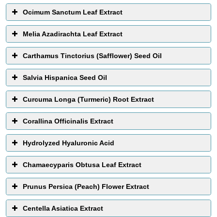
dimurnikan dan dideionisasi (artinya hampir semua ion
Ocimum Sanctum Leaf Extract
mineral di dalamnya dihilangkan). Hal ini dapat
membuat produk tetap stabil dari waktu ke waktu.i yang
Melia Azadirachta Leaf Extract
dikumpulkan lebah untuk membangun sarangnya.
Carthamus Tinctorius (Safflower) Seed Oil
Fungsi :
Pelarut
Salvia Hispanica Seed Oil
Curcuma Longa (Turmeric) Root Extract
Corallina Officinalis Extract
Hydrolyzed Hyaluronic Acid
Chamaecyparis Obtusa Leaf Extract
Prunus Persica (Peach) Flower Extract
Centella Asiatica Extract