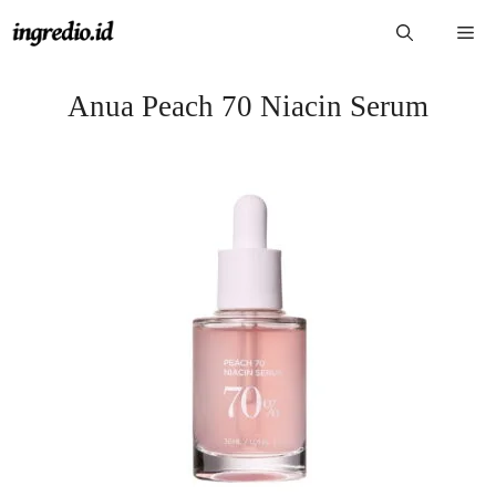
Langsung
Me
ke
isi
Anua Peach 70 Niacin Serum