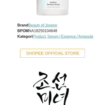
Brand
Beauty of Joseon
BPOM
NA18250104648
Kategori
Product
,
Serum / Essence / Ampoule
SHOPEE OFFICIAL STORE