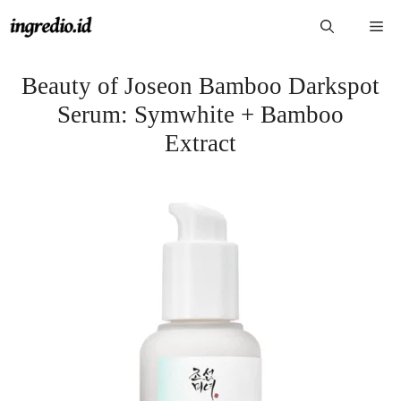
Langsung
Me
ke
isi
Beauty of Joseon Bamboo Darkspot
Serum: Symwhite + Bamboo
Extract