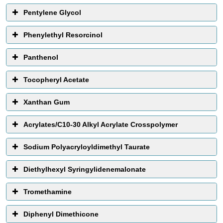
dimurnikan dan dideionisasi (artinya hampir semua ion
Pentylene Glycol
mineral di dalamnya dihilangkan). Hal ini dapat
membuat produk tetap stabil dari waktu ke waktu.i yang
Phenylethyl Resorcinol
dikumpulkan lebah untuk membangun sarangnya.
Panthenol
Fungsi :
Pelarut
Tocopheryl Acetate
Xanthan Gum
Acrylates/C10-30 Alkyl Acrylate Crosspolymer
Sodium Polyacryloyldimethyl Taurate
Diethylhexyl Syringylidenemalonate
Tromethamine
Diphenyl Dimethicone