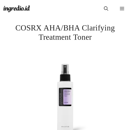
Langsung
Me
ke
isi
COSRX AHA/BHA Clarifying
Treatment Toner