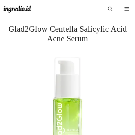
Langsung
Me
ke
isi
Glad2Glow Centella Salicylic Acid
Acne Serum