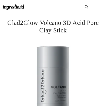
Langsung
Me
ke
isi
Glad2Glow Volcano 3D Acid Pore
Clay Stick