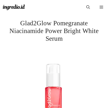
Langsung
Me
ke
isi
Glad2Glow Pomegranate
Niacinamide Power Bright White
Serum