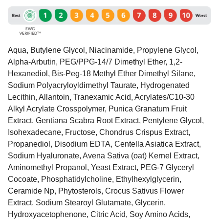
Aqua, Butylene Glycol, Niacinamide, Propylene Glycol,
Alpha-Arbutin, PEG/PPG-14/7 Dimethyl Ether, 1,2-
Hexanediol, Bis-Peg-18 Methyl Ether Dimethyl Silane,
Sodium Polyacryloyldimethyl Taurate, Hydrogenated
Lecithin, Allantoin, Tranexamic Acid, Acrylates/C10-30
Alkyl Acrylate Crosspolymer, Punica Granatum Fruit
Extract, Gentiana Scabra Root Extract, Pentylene Glycol,
Isohexadecane, Fructose, Chondrus Crispus Extract,
Propanediol, Disodium EDTA, Centella Asiatica Extract,
Sodium Hyaluronate, Avena Sativa (oat) Kernel Extract,
Aminomethyl Propanol, Yeast Extract, PEG-7 Glyceryl
Cocoate, Phosphatidylcholine, Ethylhexylglycerin,
Ceramide Np, Phytosterols, Crocus Sativus Flower
Extract, Sodium Stearoyl Glutamate, Glycerin,
Hydroxyacetophenone, Citric Acid, Soy Amino Acids,