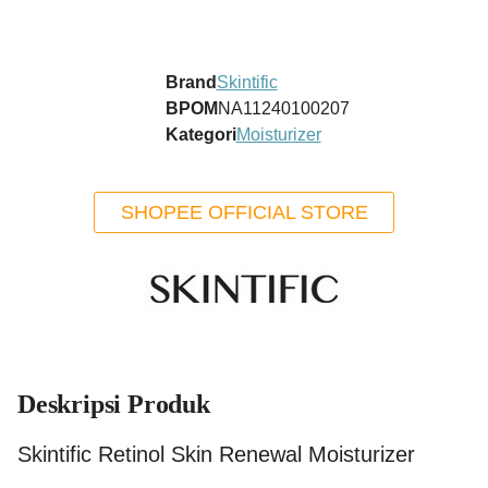
Brand
Skintific
BPOM
NA11240100207
Kategori
Moisturizer
SHOPEE OFFICIAL STORE
Deskripsi Produk
Skintific Retinol Skin Renewal Moisturizer