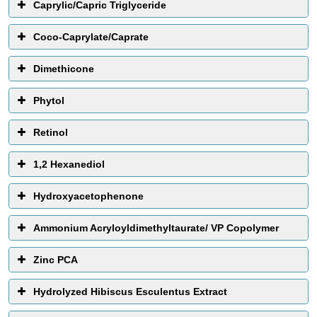
Caprylic/Capric Triglyceride
Fungsi :
Pelarut
Coco-Caprylate/Caprate
Dimethicone
Phytol
Retinol
1,2 Hexanediol
Hydroxyacetophenone
Ammonium Acryloyldimethyltaurate/ VP Copolymer
Zinc PCA
Hydrolyzed Hibiscus Esculentus Extract