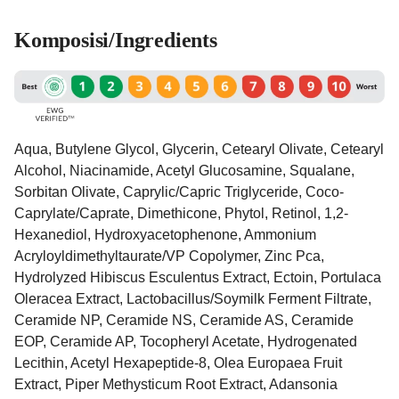
Komposisi/Ingredients
Aqua, Butylene Glycol, Glycerin, Cetearyl Olivate, Cetearyl
Alcohol, Niacinamide, Acetyl Glucosamine, Squalane,
Sorbitan Olivate, Caprylic/​Capric Triglyceride, Coco-
Caprylate/​Caprate, Dimethicone, Phytol, Retinol, 1,2-
Hexanediol, Hydroxyacetophenone, Ammonium
Acryloyldimethyltaurate/​VP Copolymer, Zinc Pca,
Hydrolyzed Hibiscus Esculentus Extract, Ectoin, Portulaca
Oleracea Extract, Lactobacillus/​Soymilk Ferment Filtrate,
Ceramide NP, Ceramide NS, Ceramide AS, Ceramide
EOP, Ceramide AP, Tocopheryl Acetate, Hydrogenated
Lecithin, Acetyl Hexapeptide-8, Olea Europaea Fruit
Extract, Piper Methysticum Root Extract, Adansonia