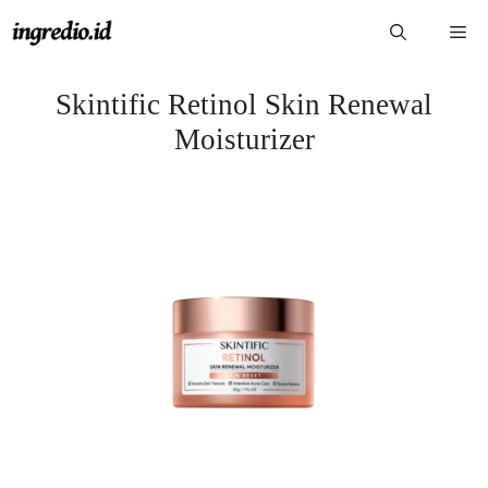
Langsung
Me
ke
isi
Skintific Retinol Skin Renewal
Moisturizer