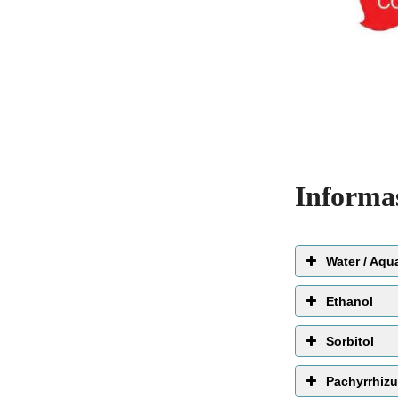
Informa
Water / Aqu
EWG 
Ethanol
Sorbitol
Pachyrrhizu