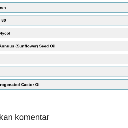
waktu ke waktu.i yang dikumpulkan lebah u
ben
Fungsi :
Pelarut
 80
lycol
Annuus (Sunflower) Seed Oil
rogenated Castor Oil
lkan komentar