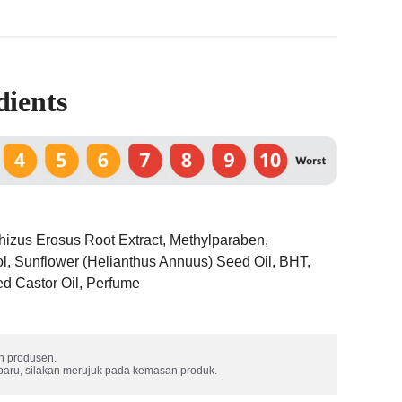
dients
rhizus Erosus Root Extract, Methylparaben,
l, Sunflower (Helianthus Annuus) Seed Oil, BHT,
ed Castor Oil, Perfume
 produsen. 

rbaru, silakan merujuk pada kemasan produk.