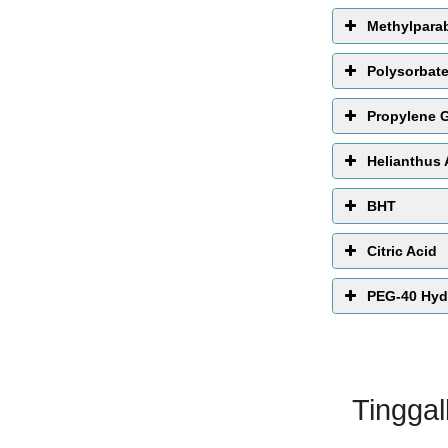
Methylpara
Polysorbate
Propylene G
Helianthus 
BHT
Citric Acid
PEG-40 Hyd
Tingga