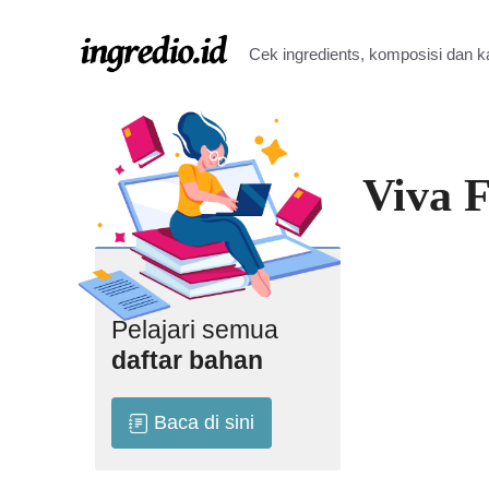
Langsung
ke
Cek ingredients, komposisi dan 
isi
Viva 
Pelajari semua
daftar bahan
Baca di sini