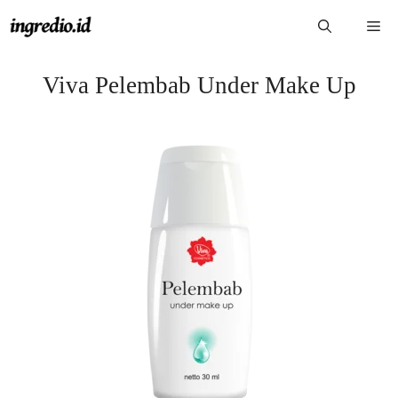
Langsung
Me
ke
isi
Viva Pelembab Under Make Up