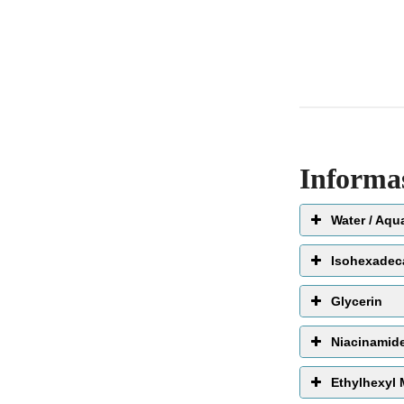
Informa
Water / Aqu
EWG 
Isohexadec
Glycerin
Niacinamid
Ethylhexyl