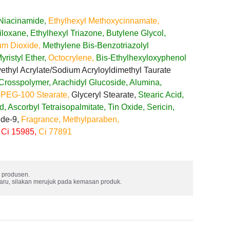
Niacinamide,
Ethylhexyl Methoxycinnamate,
loxane, Ethylhexyl Triazone, Butylene Glycol,
um Dioxide,
Methylene Bis-Benzotriazolyl
ristyl Ether,
Octocrylene,
Bis-Ethylhexyloxyphenol
thyl Acrylate/​Sodium Acryloyldimethyl Taurate
Crosspolymer, Arachidyl Glucoside,
Alumina,
PEG-100 Stearate,
Glyceryl Stearate,
Stearic Acid,
id, Ascorbyl Tetraisopalmitate, Tin Oxide, Sericin,
ide-9,
Fragrance, Methylparaben,
Ci 15985,
Ci 77891
produsen. 

baru, silakan merujuk pada kemasan produk.