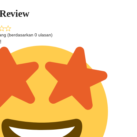
 Review
tang (berdasarkan 0 ulasan)
!