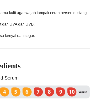
na kulit agar wajah tampak cerah berseri di siang
t dari UVA dan UVB.
.
sa kenyal dan segar.
edients
ed Serum