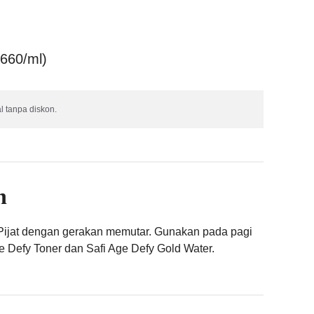
n
.660/ml)
l tanpa diskon.
n
Pijat dengan gerakan memutar. Gunakan pada pagi
e Defy Toner dan Safi Age Defy Gold Water.