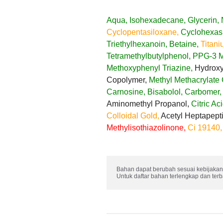
Aqua, Isohexadecane, Glycerin, 
Cyclopentasiloxane,
Cyclohexasi
Triethylhexanoin, Betaine,
Titani
Tetramethylbutylphenol, PPG-3 My
Methoxyphenyl Triazine,
Hydroxye
Copolymer,
Methyl Methacrylate 
Carnosine, Bisabolol, Carbomer,
Aminomethyl Propanol,
Citric Ac
Colloidal Gold,
Acetyl Heptapept
Methylisothiazolinone,
Ci 19140,
Bahan dapat berubah sesuai kebijakan 
Untuk daftar bahan terlengkap dan ter