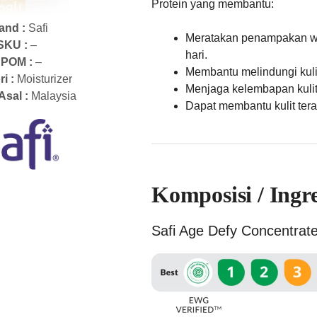
Protein yang membantu:
and :
Safi
Meratakan penampakan war
SKU :
–
hari.
POM :
–
Membantu melindungi kuli
ri :
Moisturizer
Menjaga kelembapan kulit
Asal :
Malaysia
Dapat membantu kulit tera
Komposisi / Ingr
Safi Age Defy Concentrat