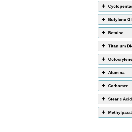
Cyclopenta
Butylene Gl
Betaine
Titanium Di
Octocrylen
Alumina
melembabkan
Carbomer
Stearic Acid
Methylpara