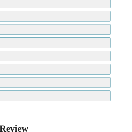
Hal ini dapat membuat produk tetap stabil dari
ntuk membangun sarangnya.
 Review