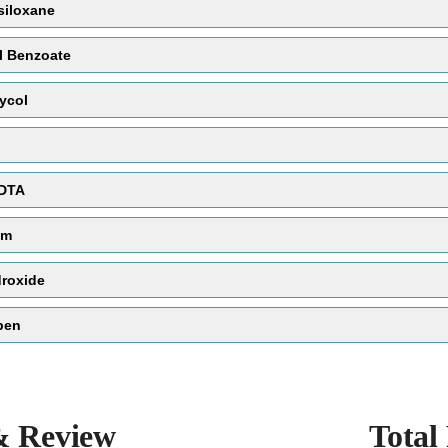
siloxane
semua ion mineral di dalamnya dihilangkan). 
waktu ke waktu.i yang dikumpulkan lebah u
l Benzoate
Fungsi :
Pelarut
ycol
EDTA
um
roxide
memperbaiki tekstur kulit
antiseptik
ben
& Review
Total