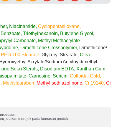
ther, Niacinamide,
Cyclopentasiloxane,
Benzoate, Triethylhexanoin, Butylene Glycol,
aprylyl Carbonate, Methyl Methacrylate
xyproline, Dimethicone Crosspolymer,
Dimethicone/​
,
PEG-100 Stearate,
Glyceryl Stearate,
Olea
ydroxyethyl Acrylate/​Sodium Acryloyldimethyl
cine Soja) Sterols, Disodium EDTA, Xanthan Gum,
aisopalmitate, Carnosine, Sericin,
Colloidal Gold,
, Methylparaben,
Methylisothiazolinone,
Ci 19140,
Ci
produsen. 

aru, silakan merujuk pada kemasan produk.