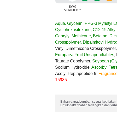
Aqua, Glycerin, PPG-3 Myristyl E
Cyclohexasiloxane, C12-15 Alkyl 
Caprylyl Methicone, Betaine, Dic
Crosspolymer, Dipalmitoyl Hydro
Vinyl Dimethicone Crosspolymer
Europaea Fruit Unsaponifiables,
H
Taurate Copolymer,
Soybean (Gly
Sodium Hydroxide,
Ascorbyl Tetr
Acetyl Heptapeptide-9,
Fragrance
15985
Bahan dapat berubah sesuai kebijakan 
Untuk daftar bahan terlengkap dan terb