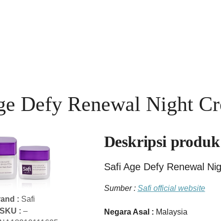
ge Defy Renewal Night C
Deskripsi produk
Safi Age Defy Renewal Ni
Sumber :
Safi official website
rand :
Safi
SKU :
–
Negara Asal :
Malaysia