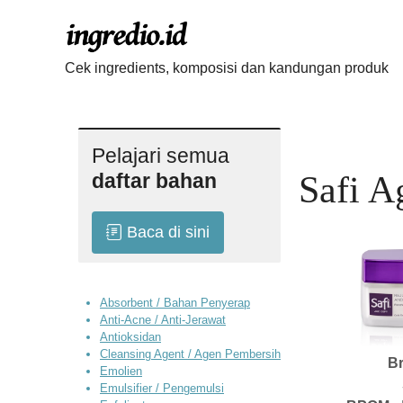
Langsung
ke
isi
Cek ingredients, komposisi dan kandungan produk
Pelajari semua
daftar bahan
Safi A
Baca di sini
Absorbent / Bahan Penyerap
Anti-Acne / Anti-Jerawat
Antioksidan
Cleansing Agent / Agen Pembersih
B
Emolien
Emulsifier / Pengemulsi