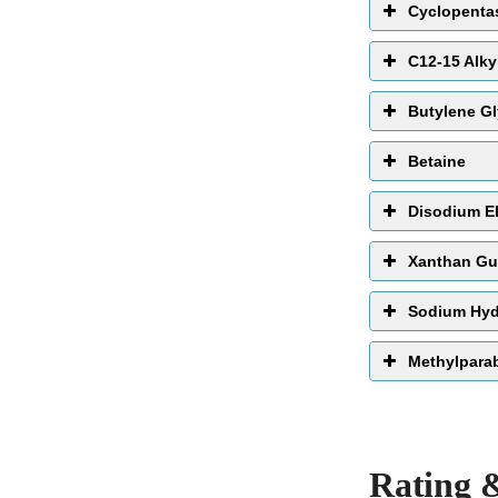
Cyclopenta
C12-15 Alky
Butylene Gl
Betaine
Disodium 
Xanthan G
Sodium Hyd
melembabkan
Methylpara
Rating 