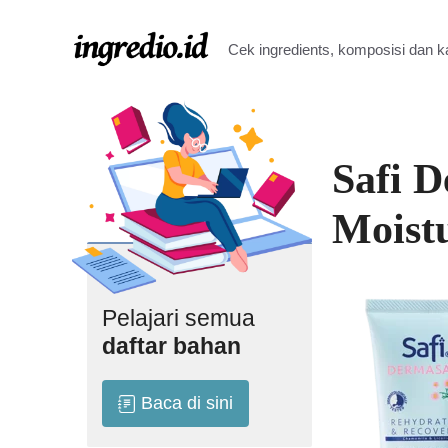
Langsung
ke
Cek ingredients, komposisi dan 
isi
Safi 
Moistu
Pelajari semua
daftar bahan
Baca di sini