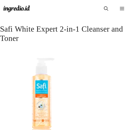
Langsung
Me
ke
isi
Safi White Expert 2-in-1 Cleanser and
Toner