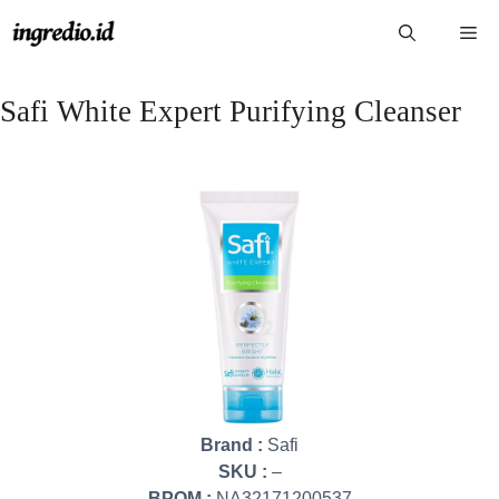
Langsung
Me
ke
isi
Safi White Expert Purifying Cleanser
Brand :
Safi
SKU :
–
BPOM :
NA32171200537