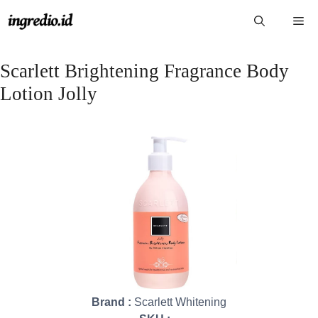
Langsung
Me
ke
isi
Scarlett Brightening Fragrance Body
Lotion Jolly
Brand :
Scarlett Whitening