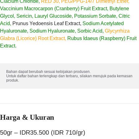
Clacium Chloride,
RED 30, PEG/PPG-14/7 Dimethyl Ether,
Vaccinium Macrocarpon (Cranberry) Fruit Extract, Butylene
Glycol, Sericin, Lauryl Glucoside, Potassium Sorbate, Citric
Acid,
Prunus Yedoensis Leaf Extract,
Sodium Acetylated
Hyaluronate, Sodium Hyaluronate, Sorbic Acid,
Glycyrrhiza
Glabra (Licorice) Root Extract,
Rubus Idaeus (Raspberry) Fruit
Extract.
Bahan dapat berubah sesuai kebijakan produsen. 

Untuk daftar bahan terlengkap dan terbaru, silakan merujuk pada kemasan 
produk.
Harga & Ukuran
50gr – IDR35.500 (IDR 710/gr)