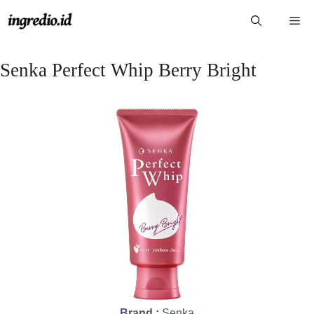
Langsung
Me
ke
isi
Senka Perfect Whip Berry Bright
Brand :
Senka