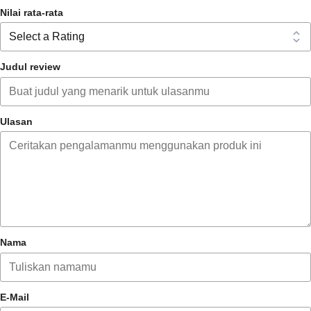
Nilai rata-rata
melembabkan
memperbaiki tekstur kulit
antiseptik
Judul review
Ulasan
Nama
E-Mail