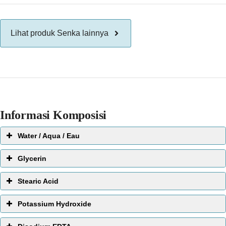
Lihat produk Senka lainnya
Informasi Komposisi
Water / Aqua / Eau
EWG Score:
1
Glycerin
Stearic Acid
Potassium Hydroxide
Bahan perawatan kulit yang paling umum dari semuanya.
Biasanya terdapat di tempat pertama daftar bahan, artinya