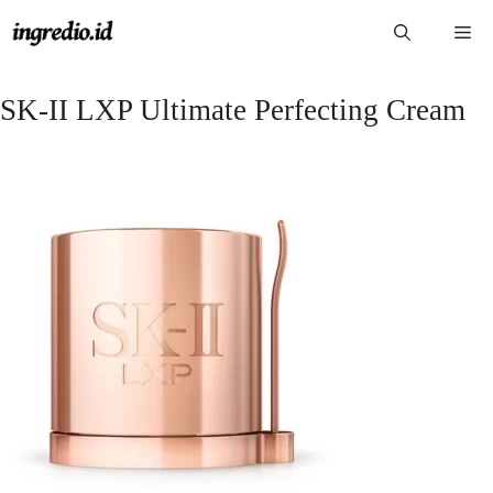
Langsung
Me
ke
isi
SK-II LXP Ultimate Perfecting Cream